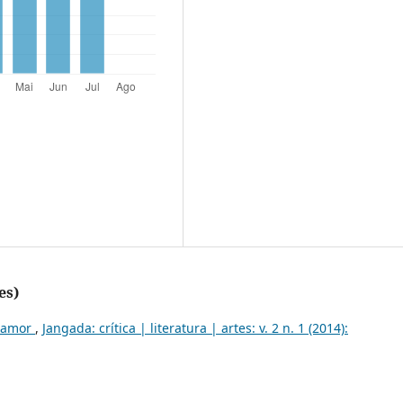
es)
e amor
,
Jangada: crítica | literatura | artes: v. 2 n. 1 (2014):