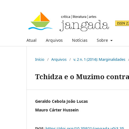
Atual
Arquivos
Notícias
Sobre
Início
/
Arquivos
/
v. 2 n. 1 (2014): Marginalidades
Tchidza e o Muzimo contr
Geraldo Cebola João Lucas
Mauro Cárter Hussein
DOI:
https://doi.org/10.35921/jangada.v0i3.35