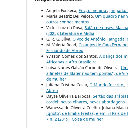
Angela Fonseca,
Eric, o menino
,
Jangada: c
Maria Beatriz Del Peloso,
Um quadro nen
outros conhecimentos
Victor Luiz da Rosa,
Salão de poses: Mach
(2025): Literatura e Mídia
G. R. G. Silva,
O voo de Antônio
,
Jangada: c
M. Valeria Read,
Os anjos de Caio Fernan
Fernando de Abreu
Yvisson Gomes dos Santos,
A dança dos 
Africanas e Afro-Brasileira
Luísa Nunes Galvão Caron de Oliveira,
Uma
alfinetes de Slater não têm pontas", de Vi
de mulher
Juliana Cristina Costa,
O Mundo Inscrito
,
Abreu
Dayse Oliveira Barbosa,
Sertão das arábia
cordel: novos olhares, novas abordagens
Wanessa de Oliveira Coelho, Juliana Maia
Ignoto', de Emília Freitas, e em 'El Pais de
7 n. 2 (2019): Coisa de mulher