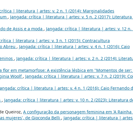
rítica | literatura | artes: v. 2 n. 1 (2014): Marginalidades
hum
,
Jangada: crítica | literatura | artes: v. 5 n. 2 (2017): Literatura
ado de Assis e a moda
,
Jangada: crítica | literatura | artes: v. 12 n.
rítica | literatura | artes: v. 3 n. 1 (2015): Contracultura
do Abreu
,
Jangada: crítica | literatura | artes: v. 4 n. 1 (2016): Caio
meninos
,
Jangada: crítica | literatura | artes: v. 2 n. 2 (2014): Literat
 flor em metamorfose: A existência lésbica em "Momentos de ser:
rginia Woolf
,
Jangada: crítica | literatura | artes: v. 7 n. 2 (2019): Co
Jangada: crítica | literatura | artes: v. 4 n. 1 (2016): Caio Fernando 
s
,
Jangada: crítica | literatura | artes: v. 10 n. 2 (2023): Literatura d
 de Queiroz,
A configuração da personagem feminina em 'A Rainha
 las mujeres', de Gioconda Belli
,
Jangada: crítica | literatura | artes: