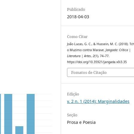
Publicado
2018-04-03
Como Citar
João Lucas, G. C., & Hussein, M. C. (2018). Tc
o Muzimo contra Marave.
Jangada: Crítica |
Literatura | Artes
,
2
(1), 74–77.
https://doi.org/10.35921/jangada.v0i3.35
Fomatos de Citação
Edição
v. 2 n. 1 (2014): Marginalidades
Seção
Prosa e Poesia