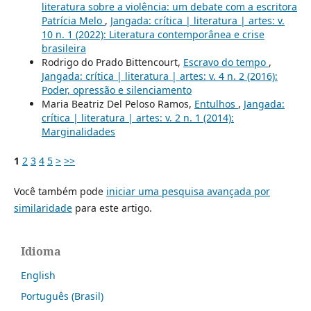
literatura sobre a violência: um debate com a escritora
Patrícia Melo
,
Jangada: crítica | literatura | artes: v.
10 n. 1 (2022): Literatura contemporânea e crise
brasileira
Rodrigo do Prado Bittencourt,
Escravo do tempo
,
Jangada: crítica | literatura | artes: v. 4 n. 2 (2016):
Poder, opressão e silenciamento
Maria Beatriz Del Peloso Ramos,
Entulhos
,
Jangada:
crítica | literatura | artes: v. 2 n. 1 (2014):
Marginalidades
1
2
3
4
5
>
>>
Você também pode
iniciar uma pesquisa avançada por
similaridade
para este artigo.
Idioma
English
Português (Brasil)