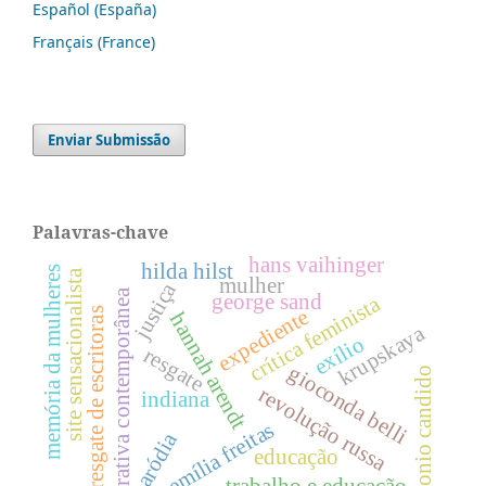
Español (España)
Français (France)
Enviar Submissão
Palavras-chave
hans vaihinger
hilda hilst
memória da mulheres
site sensacionalista
mulher
justiça
narrativa contemporânea
george sand
crítica feminista
expediente
resgate de escritoras
hannah arendt
krupskaya
exílio
resgate
gioconda belli
antonio candido
revolução russa
indiana
emília freitas
paródia
educação