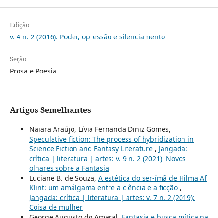
Edição
v. 4 n. 2 (2016): Poder, opressão e silenciamento
Seção
Prosa e Poesia
Artigos Semelhantes
Naiara Araújo, Lívia Fernanda Diniz Gomes,
Speculative fiction: The process of hybridization in
Science Fiction and Fantasy Literature
,
Jangada:
crítica | literatura | artes: v. 9 n. 2 (2021): Novos
olhares sobre a Fantasia
Luciane B. de Souza,
A estética do ser-ímã de Hilma Af
Klint: um amálgama entre a ciência e a ficção
,
Jangada: crítica | literatura | artes: v. 7 n. 2 (2019):
Coisa de mulher
George Augusto do Amaral,
Fantasia e busca mítica na