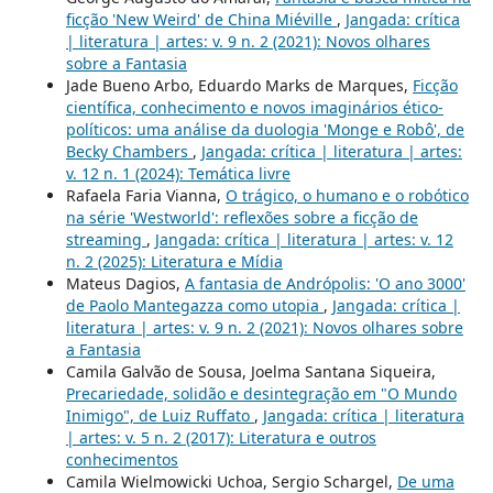
ficção 'New Weird' de China Miéville
,
Jangada: crítica
| literatura | artes: v. 9 n. 2 (2021): Novos olhares
sobre a Fantasia
Jade Bueno Arbo, Eduardo Marks de Marques,
Ficção
científica, conhecimento e novos imaginários ético-
políticos: uma análise da duologia 'Monge e Robô', de
Becky Chambers
,
Jangada: crítica | literatura | artes:
v. 12 n. 1 (2024): Temática livre
Rafaela Faria Vianna,
O trágico, o humano e o robótico
na série 'Westworld': reflexões sobre a ficção de
streaming
,
Jangada: crítica | literatura | artes: v. 12
n. 2 (2025): Literatura e Mídia
Mateus Dagios,
A fantasia de Andrópolis: 'O ano 3000'
de Paolo Mantegazza como utopia
,
Jangada: crítica |
literatura | artes: v. 9 n. 2 (2021): Novos olhares sobre
a Fantasia
Camila Galvão de Sousa, Joelma Santana Siqueira,
Precariedade, solidão e desintegração em "O Mundo
Inimigo", de Luiz Ruffato
,
Jangada: crítica | literatura
| artes: v. 5 n. 2 (2017): Literatura e outros
conhecimentos
Camila Wielmowicki Uchoa, Sergio Schargel,
De uma