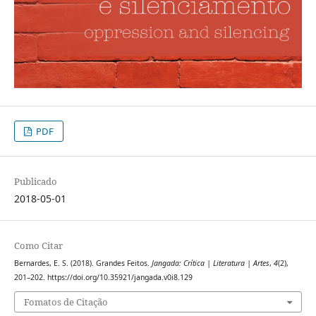
PDF
Publicado
2018-05-01
Como Citar
Bernardes, E. S. (2018). Grandes Feitos.
Jangada: Crítica | Literatura | Artes
,
4
(2),
201–202. https://doi.org/10.35921/jangada.v0i8.129
Fomatos de Citação