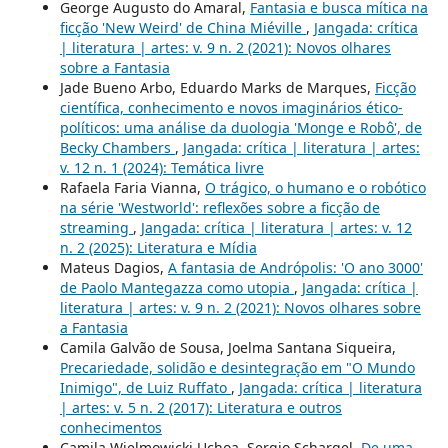
George Augusto do Amaral,
Fantasia e busca mítica na
ficção 'New Weird' de China Miéville
,
Jangada: crítica
| literatura | artes: v. 9 n. 2 (2021): Novos olhares
sobre a Fantasia
Jade Bueno Arbo, Eduardo Marks de Marques,
Ficção
científica, conhecimento e novos imaginários ético-
políticos: uma análise da duologia 'Monge e Robô', de
Becky Chambers
,
Jangada: crítica | literatura | artes:
v. 12 n. 1 (2024): Temática livre
Rafaela Faria Vianna,
O trágico, o humano e o robótico
na série 'Westworld': reflexões sobre a ficção de
streaming
,
Jangada: crítica | literatura | artes: v. 12
n. 2 (2025): Literatura e Mídia
Mateus Dagios,
A fantasia de Andrópolis: 'O ano 3000'
de Paolo Mantegazza como utopia
,
Jangada: crítica |
literatura | artes: v. 9 n. 2 (2021): Novos olhares sobre
a Fantasia
Camila Galvão de Sousa, Joelma Santana Siqueira,
Precariedade, solidão e desintegração em "O Mundo
Inimigo", de Luiz Ruffato
,
Jangada: crítica | literatura
| artes: v. 5 n. 2 (2017): Literatura e outros
conhecimentos
Camila Wielmowicki Uchoa, Sergio Schargel,
De uma