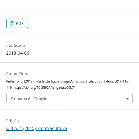
PDF
Publicado
2018-04-06
Como Citar
Pinheiro, L. (2018). . da triste figura.
Jangada: Crítica | Literatura | Artes
,
3
(1), 116–
119. https://doi.org/10.35921/jangada.v0i5.71
Fomatos de Citação
Edição
v. 3 n. 1 (2015): Contracultura