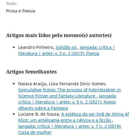
Seção
Prosa e Poesia
Artigos mais lidos pelo mesmo(s) autor(es)
Leandro Pinheiro,
Solidão só
,
Jangada: crítica |
literatura | artes: v. 3 n. 2 (2015): Poesia
Artigos Semelhantes
Naiara Araújo, Lívia Fernanda Diniz Gomes,
Speculative fiction: The process of hybridization in
Science Fiction and Fantasy Literature
,
Jangada:
crítica | literatura | artes: v. 9 n. 2 (2021): Novos
olhares sobre a Fantasia
Luciane B. de Souza,
A estética do ser-ímã de Hilma Af
Klint: um amálgama entre a ciência e a ficção
,
Jangada: crítica | literatura | artes: v. 7 n. 2 (2019):
Coisa de mulher