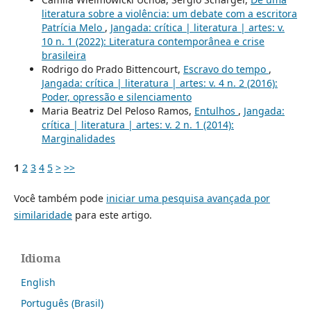
literatura sobre a violência: um debate com a escritora
Patrícia Melo
,
Jangada: crítica | literatura | artes: v.
10 n. 1 (2022): Literatura contemporânea e crise
brasileira
Rodrigo do Prado Bittencourt,
Escravo do tempo
,
Jangada: crítica | literatura | artes: v. 4 n. 2 (2016):
Poder, opressão e silenciamento
Maria Beatriz Del Peloso Ramos,
Entulhos
,
Jangada:
crítica | literatura | artes: v. 2 n. 1 (2014):
Marginalidades
1
2
3
4
5
>
>>
Você também pode
iniciar uma pesquisa avançada por
similaridade
para este artigo.
Idioma
English
Português (Brasil)