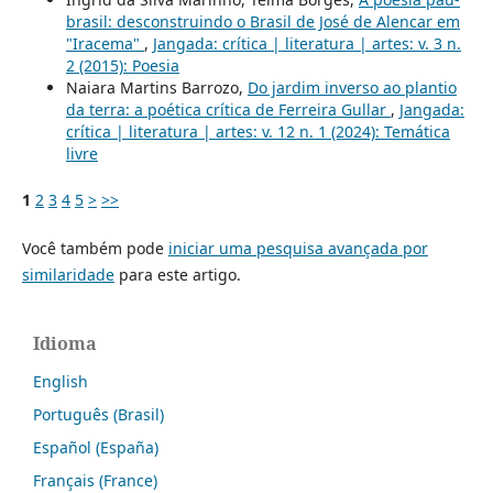
brasil: desconstruindo o Brasil de José de Alencar em
"Iracema"
,
Jangada: crítica | literatura | artes: v. 3 n.
2 (2015): Poesia
Naiara Martins Barrozo,
Do jardim inverso ao plantio
da terra: a poética crítica de Ferreira Gullar
,
Jangada:
crítica | literatura | artes: v. 12 n. 1 (2024): Temática
livre
1
2
3
4
5
>
>>
Você também pode
iniciar uma pesquisa avançada por
similaridade
para este artigo.
Idioma
English
Português (Brasil)
Español (España)
Français (France)