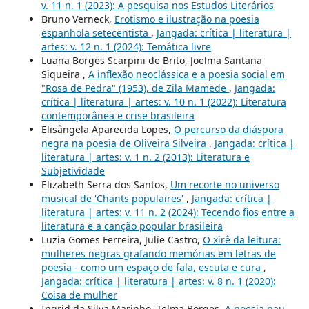
v. 11 n. 1 (2023): A pesquisa nos Estudos Literários
Bruno Verneck,
Erotismo e ilustração na poesia
espanhola setecentista
,
Jangada: crítica | literatura |
artes: v. 12 n. 1 (2024): Temática livre
Luana Borges Scarpini de Brito, Joelma Santana
Siqueira ,
A inflexão neoclássica e a poesia social em
"Rosa de Pedra" (1953), de Zila Mamede
,
Jangada:
crítica | literatura | artes: v. 10 n. 1 (2022): Literatura
contemporânea e crise brasileira
Elisângela Aparecida Lopes,
O percurso da diáspora
negra na poesia de Oliveira Silveira
,
Jangada: crítica |
literatura | artes: v. 1 n. 2 (2013): Literatura e
Subjetividade
Elizabeth Serra dos Santos,
Um recorte no universo
musical de 'Chants populaires'
,
Jangada: crítica |
literatura | artes: v. 11 n. 2 (2024): Tecendo fios entre a
literatura e a canção popular brasileira
Luzia Gomes Ferreira, Julie Castro,
O xirê da leitura:
mulheres negras grafando memórias em letras de
poesia - como um espaço de fala, escuta e cura
,
Jangada: crítica | literatura | artes: v. 8 n. 1 (2020):
Coisa de mulher
Ingrid da Silva Marinho, Telma Borges,
A poesia pau-