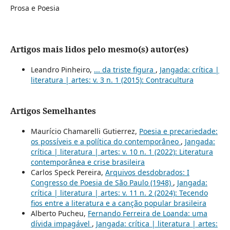
Prosa e Poesia
Artigos mais lidos pelo mesmo(s) autor(es)
Leandro Pinheiro,
... da triste figura
,
Jangada: crítica |
literatura | artes: v. 3 n. 1 (2015): Contracultura
Artigos Semelhantes
Maurício Chamarelli Gutierrez,
Poesia e precariedade:
os possíveis e a política do contemporâneo
,
Jangada:
crítica | literatura | artes: v. 10 n. 1 (2022): Literatura
contemporânea e crise brasileira
Carlos Speck Pereira,
Arquivos desdobrados: I
Congresso de Poesia de São Paulo (1948)
,
Jangada:
crítica | literatura | artes: v. 11 n. 2 (2024): Tecendo
fios entre a literatura e a canção popular brasileira
Alberto Pucheu,
Fernando Ferreira de Loanda: uma
dívida impagável
,
Jangada: crítica | literatura | artes: