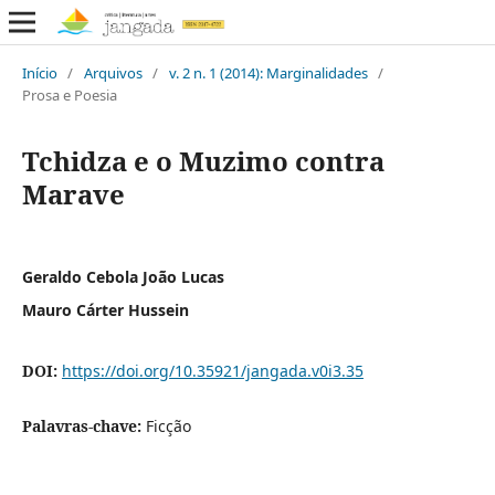
Início
/
Arquivos
/
v. 2 n. 1 (2014): Marginalidades
/
Prosa e Poesia
Tchidza e o Muzimo contra
Marave
Geraldo Cebola João Lucas
Mauro Cárter Hussein
DOI:
https://doi.org/10.35921/jangada.v0i3.35
Palavras-chave:
Ficção