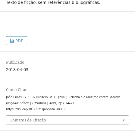
Texto de ficção: sem referências bibliográficas.
PDF
Publicado
2018-04-03
Como Citar
João Lucas, G. C., & Hussein, M. C. (2018). Tchidza e o Muzimo contra Marave.
Jangada: Crítica | Literatura | Artes
,
2
(1), 74–77.
https://doi.org/10.35921/jangada.v0i3.35
Fomatos de Citação