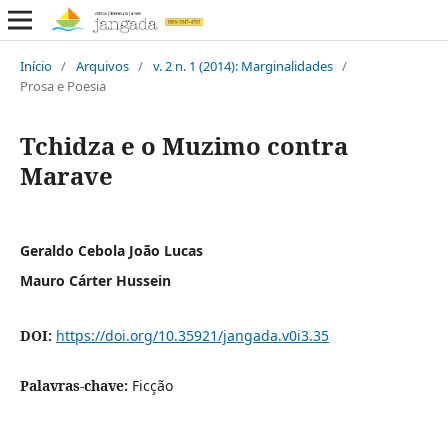
Início
/
Arquivos
/
v. 2 n. 1 (2014): Marginalidades
/
Prosa e Poesia
Tchidza e o Muzimo contra
Marave
Geraldo Cebola João Lucas
Mauro Cárter Hussein
DOI:
https://doi.org/10.35921/jangada.v0i3.35
Palavras-chave:
Ficção