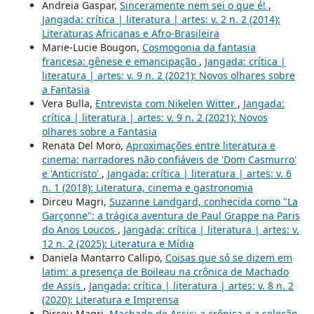
Andreia Gaspar,
Sinceramente nem sei o que é!
,
Jangada: crítica | literatura | artes: v. 2 n. 2 (2014):
Literaturas Africanas e Afro-Brasileira
Marie-Lucie Bougon,
Cosmogonia da fantasia
francesa: gênese e emancipação
,
Jangada: crítica |
literatura | artes: v. 9 n. 2 (2021): Novos olhares sobre
a Fantasia
Vera Bulla,
Entrevista com Nikelen Witter
,
Jangada:
crítica | literatura | artes: v. 9 n. 2 (2021): Novos
olhares sobre a Fantasia
Renata Del Moro,
Aproximações entre literatura e
cinema: narradores não confiáveis de 'Dom Casmurro'
e 'Anticristo'
,
Jangada: crítica | literatura | artes: v. 6
n. 1 (2018): Literatura, cinema e gastronomia
Dirceu Magri,
Suzanne Landgard, conhecida como "La
Garçonne": a trágica aventura de Paul Grappe na Paris
do Anos Loucos
,
Jangada: crítica | literatura | artes: v.
12 n. 2 (2025): Literatura e Mídia
Daniela Mantarro Callipo,
Coisas que só se dizem em
latim: a presença de Boileau na crônica de Machado
de Assis
,
Jangada: crítica | literatura | artes: v. 8 n. 2
(2020): Literatura e Imprensa
Dirceu Magri,
Machado de Assis: a crônica e a seleção