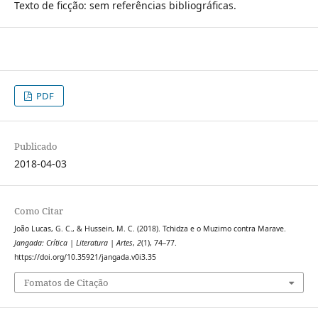
Texto de ficção: sem referências bibliográficas.
PDF
Publicado
2018-04-03
Como Citar
João Lucas, G. C., & Hussein, M. C. (2018). Tchidza e o Muzimo contra Marave.
Jangada: Crítica | Literatura | Artes
,
2
(1), 74–77.
https://doi.org/10.35921/jangada.v0i3.35
Fomatos de Citação