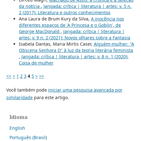
da notícia
,
Jangada: crítica | literatura | artes: v. 5 n.
2 (2017): Literatura e outros conhecimentos
Ana Laura de Brum Kury da Silva,
A inocência nos
diferentes espaços de 'A Princesa e o Goblin', de
George MacDonald
,
Jangada: crítica | literatura |
artes: v. 9 n. 2 (2021): Novos olhares sobre a Fantasia
Isabela Dantas, Maria Mirtis Caser,
Alguém-mulher: "A
Obscena Senhora D" à luz da teoria literária feminista
,
Jangada: crítica | literatura | artes: v. 8 n. 1 (2020):
Coisa de mulher
<<
<
1
2
3
4
5
>
>>
Você também pode
iniciar uma pesquisa avançada por
similaridade
para este artigo.
Idioma
English
Português (Brasil)