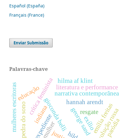
Español (España)
Français (France)
Enviar Submissão
Palavras-chave
crítica feminista
hilma af klint
mulheres escritoras
literatura e performance
educação
narrativa contemporânea
gioconda belli
hannah arendt
pedra do sono
emília freitas
indiana
george sand
revolução russa
resgate
expediente
exílio
paródia
mulher
justiça