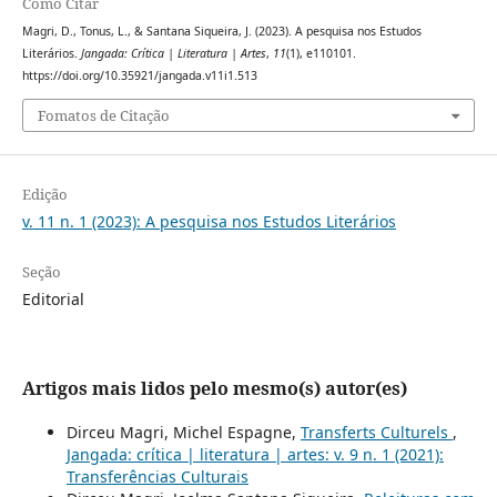
Como Citar
Magri, D., Tonus, L., & Santana Siqueira, J. (2023). A pesquisa nos Estudos
Literários.
Jangada: Crítica | Literatura | Artes
,
11
(1), e110101.
https://doi.org/10.35921/jangada.v11i1.513
Fomatos de Citação
Edição
v. 11 n. 1 (2023): A pesquisa nos Estudos Literários
Seção
Editorial
Artigos mais lidos pelo mesmo(s) autor(es)
Dirceu Magri, Michel Espagne,
Transferts Culturels
,
Jangada: crítica | literatura | artes: v. 9 n. 1 (2021):
Transferências Culturais