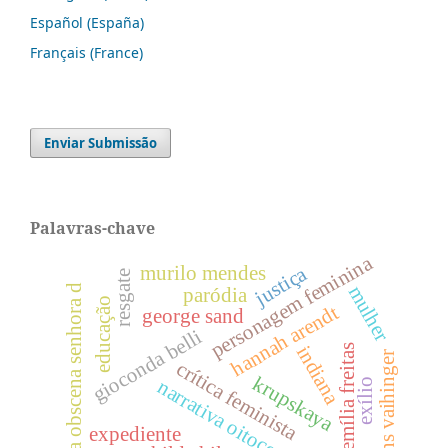
Español (España)
Français (France)
Enviar Submissão
Palavras-chave
personagem feminina
murilo mendes
justiça
resgate
mulher
a obscena senhora d
paródia
educação
hannah arendt
george sand
gioconda belli
indiana
emília freitas
hans vaihinger
crítica feminista
krupskaya
narrativa oitocentista
exílio
expediente