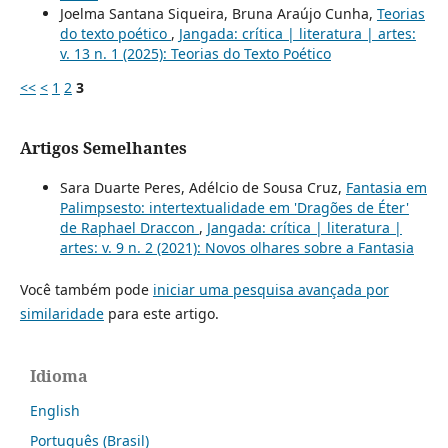
Joelma Santana Siqueira, Bruna Araújo Cunha,
Teorias
do texto poético
,
Jangada: crítica | literatura | artes:
v. 13 n. 1 (2025): Teorias do Texto Poético
<<
<
1
2
3
Artigos Semelhantes
Sara Duarte Peres, Adélcio de Sousa Cruz,
Fantasia em
Palimpsesto: intertextualidade em 'Dragões de Éter'
de Raphael Draccon
,
Jangada: crítica | literatura |
artes: v. 9 n. 2 (2021): Novos olhares sobre a Fantasia
Você também pode
iniciar uma pesquisa avançada por
similaridade
para este artigo.
Idioma
English
Português (Brasil)