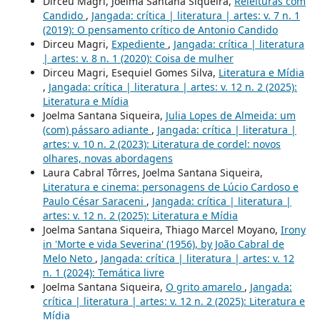
Dirceu Magri, Joelma Santana Siqueira,
Releituras com
Candido
,
Jangada: crítica | literatura | artes: v. 7 n. 1
(2019): O pensamento crítico de Antonio Candido
Dirceu Magri,
Expediente
,
Jangada: crítica | literatura
| artes: v. 8 n. 1 (2020): Coisa de mulher
Dirceu Magri, Esequiel Gomes Silva,
Literatura e Mídia
,
Jangada: crítica | literatura | artes: v. 12 n. 2 (2025):
Literatura e Mídia
Joelma Santana Siqueira,
Julia Lopes de Almeida: um
(com) pássaro adiante
,
Jangada: crítica | literatura |
artes: v. 10 n. 2 (2023): Literatura de cordel: novos
olhares, novas abordagens
Laura Cabral Tôrres, Joelma Santana Siqueira,
Literatura e cinema: personagens de Lúcio Cardoso e
Paulo César Saraceni
,
Jangada: crítica | literatura |
artes: v. 12 n. 2 (2025): Literatura e Mídia
Joelma Santana Siqueira, Thiago Marcel Moyano,
Irony
in 'Morte e vida Severina' (1956), by João Cabral de
Melo Neto
,
Jangada: crítica | literatura | artes: v. 12
n. 1 (2024): Temática livre
Joelma Santana Siqueira,
O grito amarelo
,
Jangada:
crítica | literatura | artes: v. 12 n. 2 (2025): Literatura e
Mídia