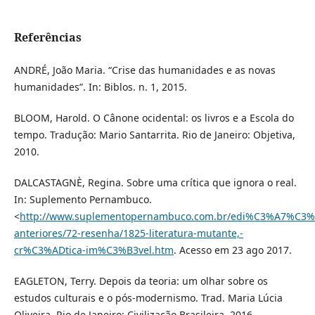
Referências
ANDRÉ, João Maria. “Crise das humanidades e as novas
humanidades”. In: Biblos. n. 1, 2015.
BLOOM, Harold. O Cânone ocidental: os livros e a Escola do
tempo. Tradução: Mario Santarrita. Rio de Janeiro: Objetiva,
2010.
DALCASTAGNÈ, Regina. Sobre uma crítica que ignora o real.
In: Suplemento Pernambuco.
<
http://www.suplementopernambuco.com.br/edi%C3%A7%C3%
anteriores/72-resenha/1825-literatura-mutante,-
cr%C3%ADtica-im%C3%B3vel.htm
. Acesso em 23 ago 2017.
EAGLETON, Terry. Depois da teoria: um olhar sobre os
estudos culturais e o pós-modernismo. Trad. Maria Lúcia
Oliveira. Rio de Janeiro: Civilização Brasileira, 2016.