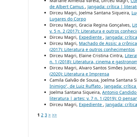
Mariane Almeida Varela, Dirceu Magri,
Con
de Albert Camus
,
Jangada: crítica | litera
Dirceu Magri, Joelma Santana Siqueira,
Lu
Lugares do Corpo
Dirceu Magri, Gracia Regina Gonçalves,
Li
v. 5 n. 2 (2017): Literatura e outros conhe
Dirceu Magri,
Expediente
,
Jangada: crítica
Dirceu Magri,
Machado de Assis: a crônica
(2017): Literatura e outros conhecimentos
Dirceu Magri, Elaine Cristina Cintra,
Liter
n. 1 (2018): Literatura, cinema e gastrono
Dirceu Magri, Alvaro Santos Simões Junior
(2020): Literatura e Imprensa
Camila Galvão de Sousa, Joelma Santana S
Inimigo", de Luiz Ruffato
,
Jangada: crítica
Joelma Santana Siqueira,
Antonio Candido 
literatura | artes: v. 7 n. 1 (2019): O pen
Dirceu Magri,
Expediente
,
Jangada: crítica
1
2
3
>
>>