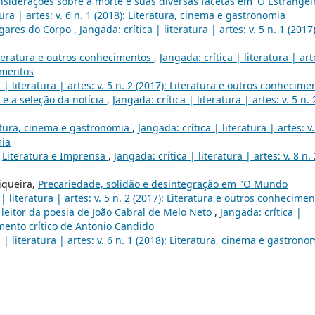
siderações sobre a morte e suas diversas facetas em 'O Estrangeir
tura | artes: v. 6 n. 1 (2018): Literatura, cinema e gastronomia
gares do Corpo
,
Jangada: crítica | literatura | artes: v. 5 n. 1 (2017)
teratura e outros conhecimentos
,
Jangada: crítica | literatura | art
cimentos
 | literatura | artes: v. 5 n. 2 (2017): Literatura e outros conhecime
 e a seleção da notícia
,
Jangada: crítica | literatura | artes: v. 5 n. 
atura, cinema e gastronomia
,
Jangada: crítica | literatura | artes: v.
mia
,
Literatura e Imprensa
,
Jangada: crítica | literatura | artes: v. 8 n. 
iqueira,
Precariedade, solidão e desintegração em "O Mundo
 | literatura | artes: v. 5 n. 2 (2017): Literatura e outros conhecime
leitor da poesia de João Cabral de Melo Neto
,
Jangada: crítica |
samento crítico de Antonio Candido
 | literatura | artes: v. 6 n. 1 (2018): Literatura, cinema e gastrono