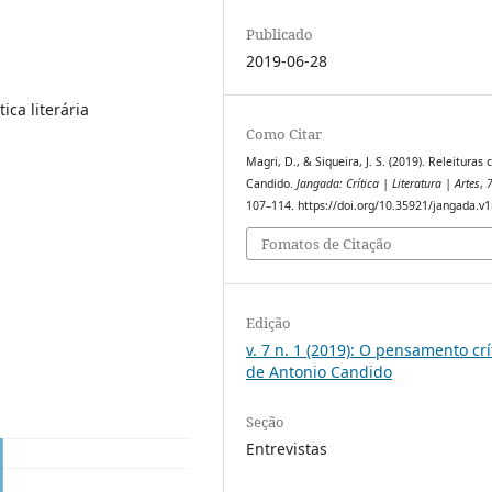
Publicado
2019-06-28
ica literária
Como Citar
Magri, D., & Siqueira, J. S. (2019). Releituras
Candido.
Jangada: Crítica | Literatura | Artes
,
107–114. https://doi.org/10.35921/jangada.v1
Fomatos de Citação
Edição
v. 7 n. 1 (2019): O pensamento crí
de Antonio Candido
Seção
Entrevistas