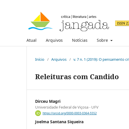
Atual
Arquivos
Notícias
Sobre
Início
/
Arquivos
/
v. 7 n. 1 (2019): O pensamento c
Releituras com Candido
Dirceu Magri
Universidade Federal de Viçosa - UFV
https://orcid.org/0000-0003-0364-5552
Joelma Santana Siqueira