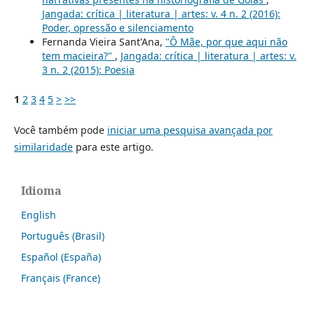
Jangada: crítica | literatura | artes: v. 4 n. 2 (2016):
Poder, opressão e silenciamento
Fernanda Vieira Sant'Ana,
"Ô Mãe, por que aqui não
tem macieira?"
,
Jangada: crítica | literatura | artes: v.
3 n. 2 (2015): Poesia
1
2
3
4
5
>
>>
Você também pode
iniciar uma pesquisa avançada por
similaridade
para este artigo.
Idioma
English
Português (Brasil)
Español (España)
Français (France)