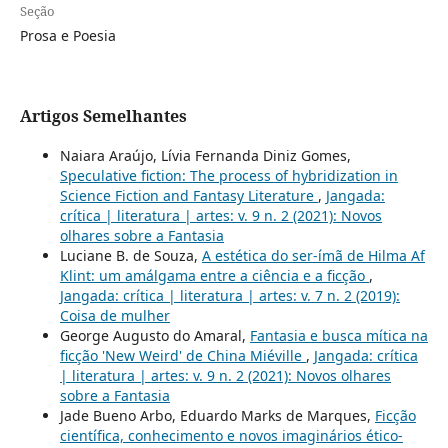
Seção
Prosa e Poesia
Artigos Semelhantes
Naiara Araújo, Lívia Fernanda Diniz Gomes,
Speculative fiction: The process of hybridization in
Science Fiction and Fantasy Literature
,
Jangada:
crítica | literatura | artes: v. 9 n. 2 (2021): Novos
olhares sobre a Fantasia
Luciane B. de Souza,
A estética do ser-ímã de Hilma Af
Klint: um amálgama entre a ciência e a ficção
,
Jangada: crítica | literatura | artes: v. 7 n. 2 (2019):
Coisa de mulher
George Augusto do Amaral,
Fantasia e busca mítica na
ficção 'New Weird' de China Miéville
,
Jangada: crítica
| literatura | artes: v. 9 n. 2 (2021): Novos olhares
sobre a Fantasia
Jade Bueno Arbo, Eduardo Marks de Marques,
Ficção
científica, conhecimento e novos imaginários ético-