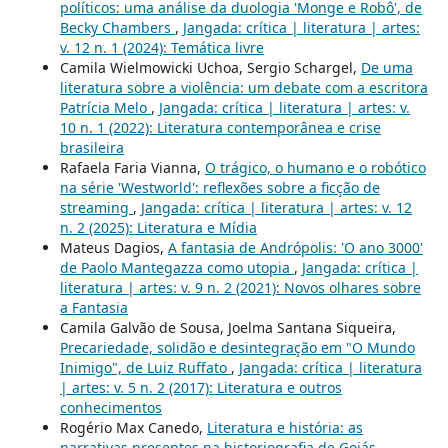
políticos: uma análise da duologia 'Monge e Robô', de
Becky Chambers
,
Jangada: crítica | literatura | artes:
v. 12 n. 1 (2024): Temática livre
Camila Wielmowicki Uchoa, Sergio Schargel,
De uma
literatura sobre a violência: um debate com a escritora
Patrícia Melo
,
Jangada: crítica | literatura | artes: v.
10 n. 1 (2022): Literatura contemporânea e crise
brasileira
Rafaela Faria Vianna,
O trágico, o humano e o robótico
na série 'Westworld': reflexões sobre a ficção de
streaming
,
Jangada: crítica | literatura | artes: v. 12
n. 2 (2025): Literatura e Mídia
Mateus Dagios,
A fantasia de Andrópolis: 'O ano 3000'
de Paolo Mantegazza como utopia
,
Jangada: crítica |
literatura | artes: v. 9 n. 2 (2021): Novos olhares sobre
a Fantasia
Camila Galvão de Sousa, Joelma Santana Siqueira,
Precariedade, solidão e desintegração em "O Mundo
Inimigo", de Luiz Ruffato
,
Jangada: crítica | literatura
| artes: v. 5 n. 2 (2017): Literatura e outros
conhecimentos
Rogério Max Canedo,
Literatura e história: as
narrativas presentes na historiografia de Goiás
,