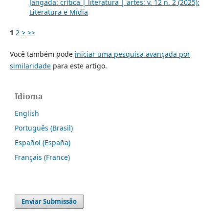
Jangada: crítica | literatura | artes: v. 12 n. 2 (2025):
Literatura e Mídia
1
2
>
>>
Você também pode
iniciar uma pesquisa avançada por
similaridade
para este artigo.
Idioma
English
Português (Brasil)
Español (España)
Français (France)
Enviar Submissão