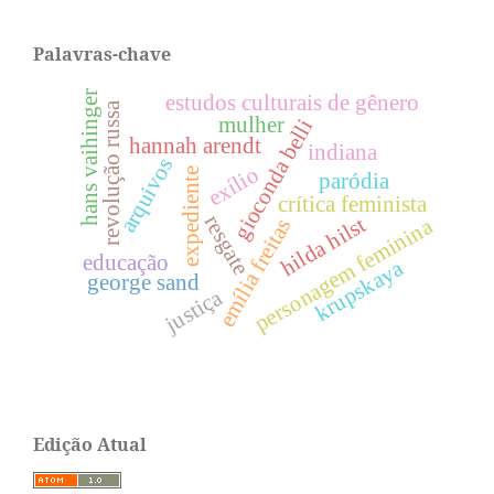
Palavras-chave
hans vaihinger
estudos culturais de gênero
revolução russa
mulher
gioconda belli
hannah arendt
indiana
arquivos
exílio
expediente
paródia
crítica feminista
resgate
hilda hilst
personagem feminina
emília freitas
educação
krupskaya
george sand
justiça
Edição Atual