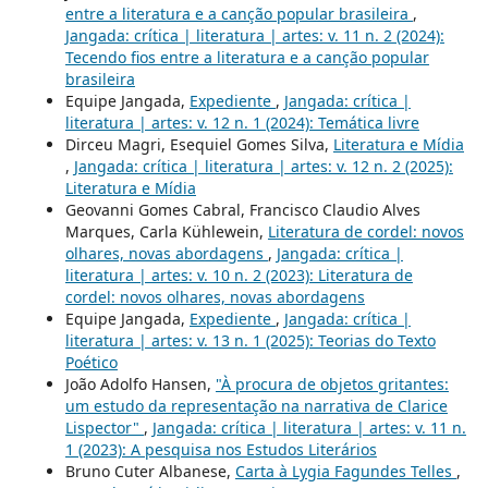
entre a literatura e a canção popular brasileira
,
Jangada: crítica | literatura | artes: v. 11 n. 2 (2024):
Tecendo fios entre a literatura e a canção popular
brasileira
Equipe Jangada,
Expediente
,
Jangada: crítica |
literatura | artes: v. 12 n. 1 (2024): Temática livre
Dirceu Magri, Esequiel Gomes Silva,
Literatura e Mídia
,
Jangada: crítica | literatura | artes: v. 12 n. 2 (2025):
Literatura e Mídia
Geovanni Gomes Cabral, Francisco Claudio Alves
Marques, Carla Kühlewein,
Literatura de cordel: novos
olhares, novas abordagens
,
Jangada: crítica |
literatura | artes: v. 10 n. 2 (2023): Literatura de
cordel: novos olhares, novas abordagens
Equipe Jangada,
Expediente
,
Jangada: crítica |
literatura | artes: v. 13 n. 1 (2025): Teorias do Texto
Poético
João Adolfo Hansen,
"À procura de objetos gritantes:
um estudo da representação na narrativa de Clarice
Lispector"
,
Jangada: crítica | literatura | artes: v. 11 n.
1 (2023): A pesquisa nos Estudos Literários
Bruno Cuter Albanese,
Carta à Lygia Fagundes Telles
,