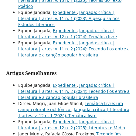
literatura | artes: v. 13 n. 1 (2025): Teorias do Texto
Poético
Equipe Jangada,
Expediente
,
Jangada: crítica |
literatura | artes: v. 11 n. 1 (2023): A pesquisa nos
Estudos Literários
Equipe Jangada,
Expediente
,
Jangada: crítica |
literatura | artes: v. 12 n. 1 (2024): Temática livre
Equipe Jangada,
Expediente
,
Jangada: crítica |
literatura | artes: v. 11 n. 2 (2024): Tecendo fios entre a
literatura e a canção popular brasileira
Artigos Semelhantes
Equipe Jangada,
Expediente
,
Jangada: crítica |
literatura | artes: v. 11 n. 2 (2024): Tecendo fios entre a
literatura e a canção popular brasileira
Dirceu Magri, Juan Filipe Stacul,
Temática Livre: um
campo plural e polifônico
,
Jangada: crítica | literatura
| artes: v. 12 n. 1 (2024): Temática livre
Equipe Jangada,
Expediente
,
Jangada: crítica |
literatura | artes: v. 12 n. 2 (2025): Literatura e Mídia
Jader Muniz, Rafaela Cássia Procknov,
Tecendo fios