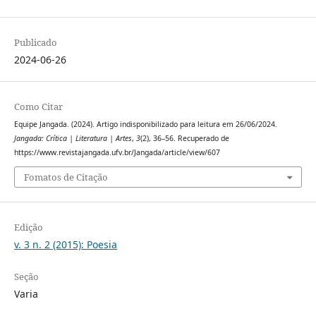
Publicado
2024-06-26
Como Citar
Equipe Jangada. (2024). Artigo indisponibilizado para leitura em 26/06/2024.
Jangada: Crítica | Literatura | Artes
,
3
(2), 36–56. Recuperado de
https://www.revistajangada.ufv.br/Jangada/article/view/607
Fomatos de Citação
Edição
v. 3 n. 2 (2015): Poesia
Seção
Varia