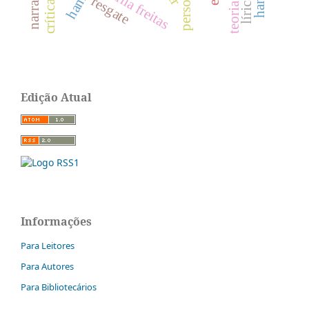
emília freitas
resgate
Edição Atual
Informações
Para Leitores
Para Autores
Para Bibliotecários