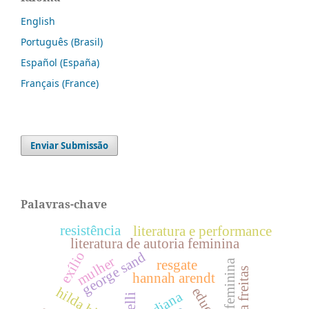
English
Português (Brasil)
Español (España)
Français (France)
Enviar Submissão
Palavras-chave
resistência
literatura e performance
literatura de autoria feminina
exílio
george sand
mulher
resgate
emília freitas
hannah arendt
hilda hilst
indiana