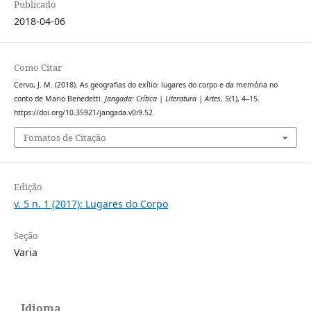
Publicado
2018-04-06
Como Citar
Cervo, J. M. (2018). As geografias do exílio: lugares do corpo e da memória no
conto de Mario Benedetti.
Jangada: Crítica | Literatura | Artes
,
5
(1), 4–15.
https://doi.org/10.35921/jangada.v0i9.52
Fomatos de Citação
Edição
v. 5 n. 1 (2017): Lugares do Corpo
Seção
Varia
Idioma