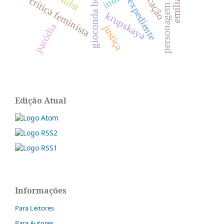
personagem feminina
educação
gioconda belli
crítica feminista
expediente
krupskaya
paródia
justiça
Edição Atual
Informações
Para Leitores
Para Autores