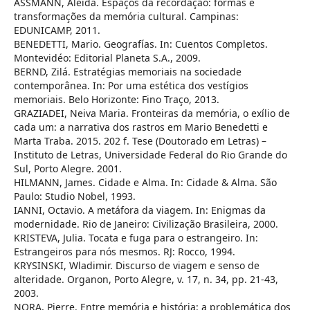
ASSMANN, Aleida. Espaços da recordação: formas e
transformações da memória cultural. Campinas:
EDUNICAMP, 2011.
BENEDETTI, Mario. Geografías. In: Cuentos Completos.
Montevidéo: Editorial Planeta S.A., 2009.
BERND, Zilá. Estratégias memoriais na sociedade
contemporânea. In: Por uma estética dos vestígios
memoriais. Belo Horizonte: Fino Traço, 2013.
GRAZIADEI, Neiva Maria. Fronteiras da memória, o exílio de
cada um: a narrativa dos rastros em Mario Benedetti e
Marta Traba. 2015. 202 f. Tese (Doutorado em Letras) –
Instituto de Letras, Universidade Federal do Rio Grande do
Sul, Porto Alegre. 2001.
HILMANN, James. Cidade e Alma. In: Cidade & Alma. São
Paulo: Studio Nobel, 1993.
IANNI, Octavio. A metáfora da viagem. In: Enigmas da
modernidade. Rio de Janeiro: Civilização Brasileira, 2000.
KRISTEVA, Julia. Tocata e fuga para o estrangeiro. In:
Estrangeiros para nós mesmos. RJ: Rocco, 1994.
KRYSINSKI, Wladimir. Discurso de viagem e senso de
alteridade. Organon, Porto Alegre, v. 17, n. 34, pp. 21-43,
2003.
NORA, Pierre. Entre memória e história: a problemática dos