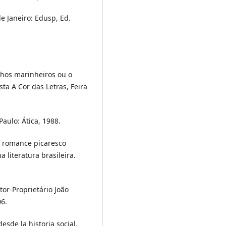
de Janeiro: Edusp, Ed.
lhos marinheiros ou o
ta A Cor das Letras, Feira
ulo: Ática, 1988.
 o romance picaresco
literatura brasileira.
tor-Proprietário João
06.
esde la historia social.