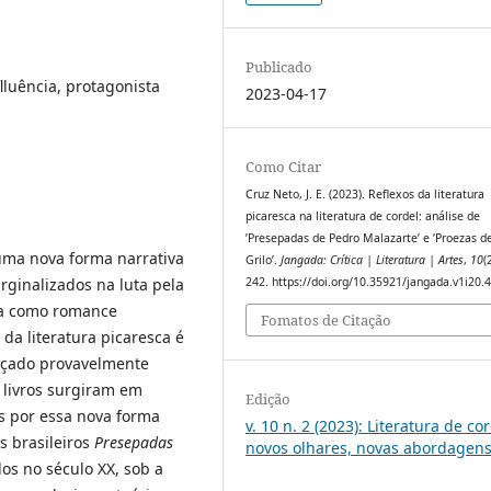
Publicado
flluência, protagonista
2023-04-17
Como Citar
Cruz Neto, J. E. (2023). Reflexos da literatura
picaresca na literatura de cordel: análise de
’Presepadas de Pedro Malazarte’ e ’Proezas d
 uma nova forma narrativa
Grilo’.
Jangada: Crítica | Literatura | Artes
,
10
(
rginalizados na luta pela
242. https://doi.org/10.35921/jangada.v1i20.
da como romance
Fomatos de Citação
da literatura picaresca é
ançado provavelmente
s livros surgiram em
Edição
s por essa nova forma
v. 10 n. 2 (2023): Literatura de cor
s brasileiros
Presepadas
novos olhares, novas abordagen
dos no século XX, sob a