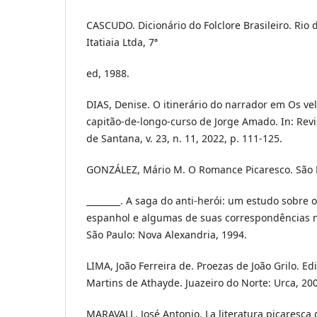
CASCUDO. Dicionário do Folclore Brasileiro. Rio 
Itatiaia Ltda, 7ª
ed, 1988.
DIAS, Denise. O itinerário do narrador em Os ve
capitão-de-longo-curso de Jorge Amado. In: Revis
de Santana, v. 23, n. 11, 2022, p. 111-125.
GONZÁLEZ, Mário M. O Romance Picaresco. São Pa
________. A saga do anti-herói: um estudo sobre
espanhol e algumas de suas correspondências na 
São Paulo: Nova Alexandria, 1994.
LIMA, João Ferreira de. Proezas de João Grilo. Edi
Martins de Athayde. Juazeiro do Norte: Urca, 20
MARAVALL, José Antonio. La literatura picaresca d