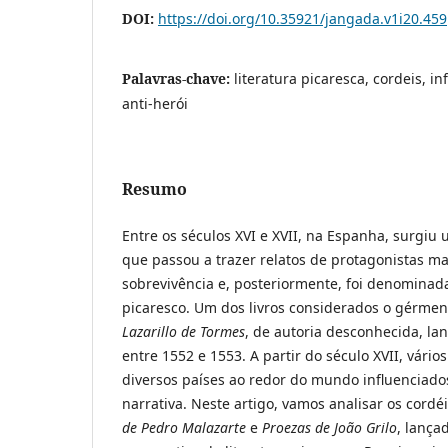
DOI:
https://doi.org/10.35921/jangada.v1i20.459
Palavras-chave:
literatura picaresca, cordeis, in
anti-herói
Resumo
Entre os séculos XVI e XVII, na Espanha, surgiu
que passou a trazer relatos de protagonistas ma
sobrevivência e, posteriormente, foi denomina
picaresco. Um dos livros considerados o gérmen 
Lazarillo de Tormes
, de autoria desconhecida, l
entre 1552 e 1553. A partir do século XVII, vário
diversos países ao redor do mundo influenciado
narrativa. Neste artigo, vamos analisar os cordéi
de Pedro Malazarte
e
Proezas de João Grilo
, lança