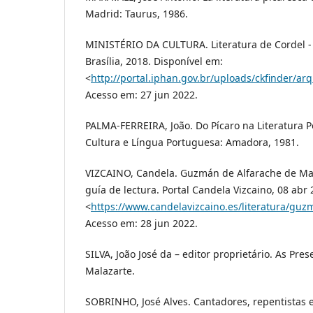
Madrid: Taurus, 1986.
MINISTÉRIO DA CULTURA. Literatura de Cordel - 
Brasília, 2018. Disponível em:
<
http://portal.iphan.gov.br/uploads/ckfinder/arq
Acesso em: 27 jun 2022.
PALMA-FERREIRA, João. Do Pícaro na Literatura P
Cultura e Língua Portuguesa: Amadora, 1981.
VIZCAINO, Candela. Guzmán de Alfarache de Mat
guía de lectura. Portal Candela Vizcaino, 08 abr
<
https://www.candelavizcaino.es/literatura/guz
Acesso em: 28 jun 2022.
SILVA, João José da – editor proprietário. As Pr
Malazarte.
SOBRINHO, José Alves. Cantadores, repentistas 