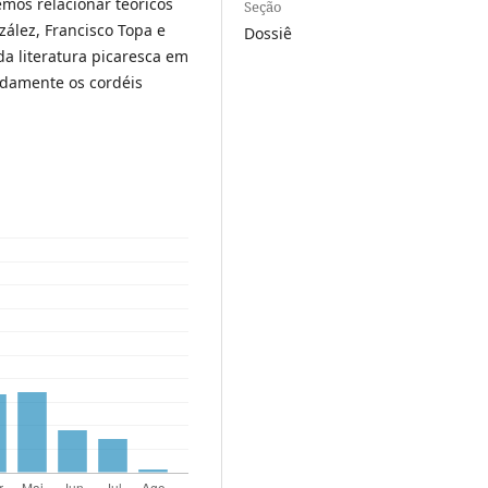
remos relacionar teóricos
Seção
ález, Francisco Topa e
Dossiê
da literatura picaresca em
adamente os cordéis