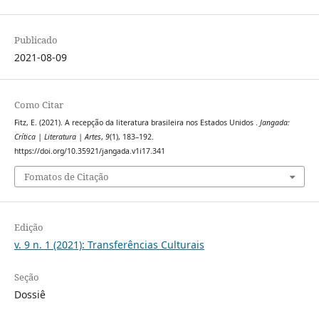
Publicado
2021-08-09
Como Citar
Fitz, E. (2021). A recepção da literatura brasileira nos Estados Unidos .
Jangada:
Crítica | Literatura | Artes
,
9
(1), 183–192.
https://doi.org/10.35921/jangada.v1i17.341
Fomatos de Citação
Edição
v. 9 n. 1 (2021): Transferências Culturais
Seção
Dossiê