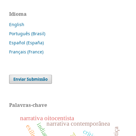
Idioma
English
Português (Brasil)
Español (España)
Français (France)
Enviar Submissão
Palavras-chave
narrativa oitocentista
narrativa contemporânea
indiana
exílio
justiça