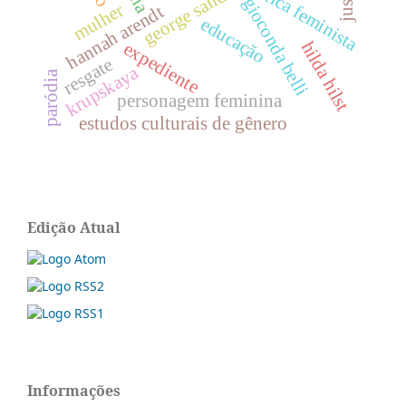
crítica feminista
george sand
gioconda belli
mulher
hannah arendt
educação
hilda hilst
expediente
resgate
krupskaya
paródia
personagem feminina
estudos culturais de gênero
Edição Atual
Informações