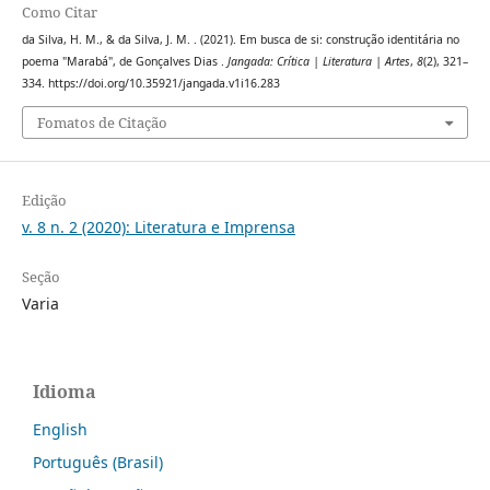
Como Citar
da Silva, H. M., & da Silva, J. M. . (2021). Em busca de si: construção identitária no
poema "Marabá", de Gonçalves Dias .
Jangada: Crítica | Literatura | Artes
,
8
(2), 321–
334. https://doi.org/10.35921/jangada.v1i16.283
Fomatos de Citação
Edição
v. 8 n. 2 (2020): Literatura e Imprensa
Seção
Varia
Idioma
English
Português (Brasil)