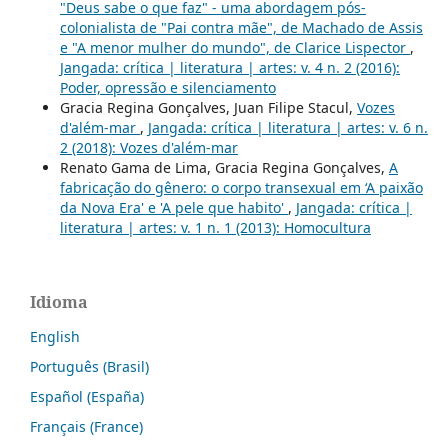
"Deus sabe o que faz" - uma abordagem pós-
colonialista de "Pai contra mãe", de Machado de Assis
e "A menor mulher do mundo", de Clarice Lispector
,
Jangada: crítica | literatura | artes: v. 4 n. 2 (2016):
Poder, opressão e silenciamento
Gracia Regina Gonçalves, Juan Filipe Stacul,
Vozes
d'além-mar
,
Jangada: crítica | literatura | artes: v. 6 n.
2 (2018): Vozes d'além-mar
Renato Gama de Lima, Gracia Regina Gonçalves,
A
fabricação do gênero: o corpo transexual em ‘A paixão
da Nova Era' e 'A pele que habito'
,
Jangada: crítica |
literatura | artes: v. 1 n. 1 (2013): Homocultura
Idioma
English
Português (Brasil)
Español (España)
Français (France)