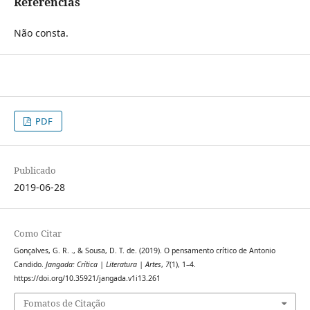
Referências
Não consta.
PDF
Publicado
2019-06-28
Como Citar
Gonçalves, G. R. ., & Sousa, D. T. de. (2019). O pensamento crítico de Antonio
Candido.
Jangada: Crítica | Literatura | Artes
,
7
(1), 1–4.
https://doi.org/10.35921/jangada.v1i13.261
Fomatos de Citação