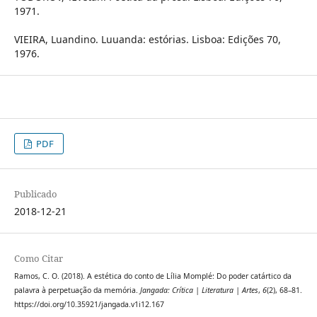
1971.
VIEIRA, Luandino. Luuanda: estórias. Lisboa: Edições 70,
1976.
PDF
Publicado
2018-12-21
Como Citar
Ramos, C. O. (2018). A estética do conto de Lília Momplé: Do poder catártico da
palavra à perpetuação da memória.
Jangada: Crítica | Literatura | Artes
,
6
(2), 68–81.
https://doi.org/10.35921/jangada.v1i12.167