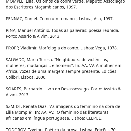
MOMPLÉ, Lília. Os olhos da cobra verde. Maputo: Associação
dos Escritores Moçambicanos, 1997.
PENNAC, Daniel. Como um romance, Lisboa, Asa, 1997.
PINA, Manuel António. Todas as palavras: poesia reunida.
Porto: Assírio & Alvim, 2013.
PROPP, Vladimir. Morfologia do conto. Lisboa: Vega, 1978.
SALGADO, Maria Teresa. “Neighbours: de violências,
mulheres, mudanças... e homens”. In: AA. VV. A mulher em
África, vozes de uma margem sempre presente. Edições
Colibri, Lisboa, 2006.
SOARES, Bernardo. Livro do Desassossego. Porto: Assírio &
Alvim, 2013.
SZMIDT, Renata Diaz. “As imagens do feminino na obra de
Lília Momplé”. In: AA. VV., O feminino das literaturas
africanas em língua portuguesa. Lisboa: CLEPUL.
TODOROV, Tzvetan. Poética da prosa. Lisboa: Edições 70,