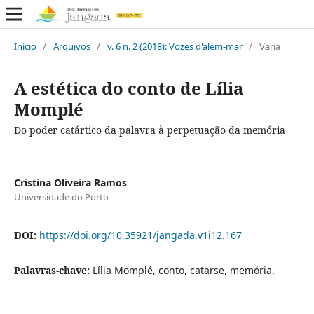
Início
/
Arquivos
/
v. 6 n. 2 (2018): Vozes d'além-mar
/
Varia
A estética do conto de Lília
Momplé
Do poder catártico da palavra à perpetuação da memória
Cristina Oliveira Ramos
Universidade do Porto
DOI:
https://doi.org/10.35921/jangada.v1i12.167
Palavras-chave:
Lília Momplé, conto, catarse, memória.