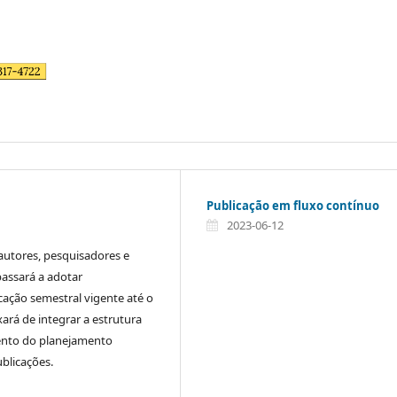
Publicação em fluxo contínuo
2023-06-12
autores, pesquisadores e
 passará a adotar
cação semestral vigente até o
ará de integrar a estrutura
mento do planejamento
ublicações.