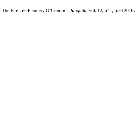
 in The Fire’, de Flannery O’Connor”,
Jangada
, vol. 12, nº 1, p. e12010