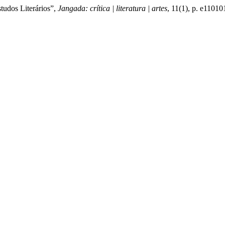
studos Literários”,
Jangada: crítica | literatura | artes
, 11(1), p. e1101