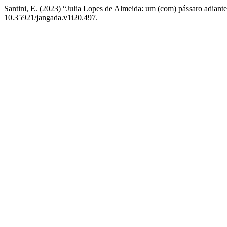
Santini, E. (2023) “Julia Lopes de Almeida: um (com) pássaro adiant
10.35921/jangada.v1i20.497.