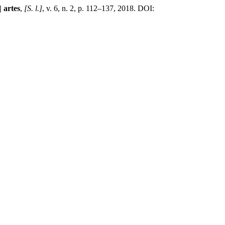
| artes
,
[S. l.]
, v. 6, n. 2, p. 112–137, 2018. DOI: