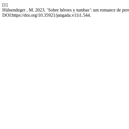
[1]
Hülsendeger , M. 2023. ’Sobre héroes y tumbas’: um romance de pe
DOI:https://doi.org/10.35921/jangada.v11i1.544.