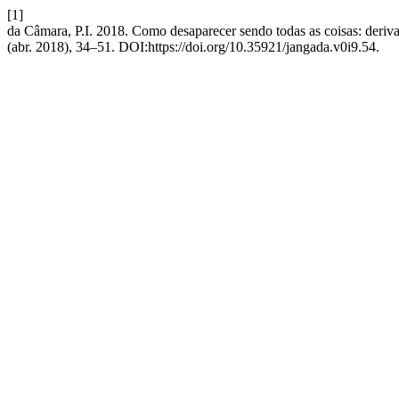
[1]
da Câmara, P.I. 2018. Como desaparecer sendo todas as coisas: der
(abr. 2018), 34–51. DOI:https://doi.org/10.35921/jangada.v0i9.54.